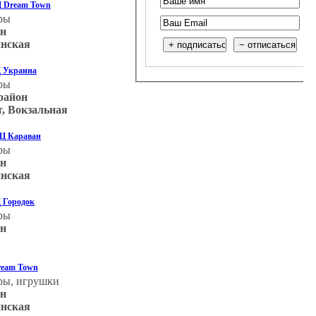
ТЦ Dream Town
ры
он
инская
Ц Украина
ры
район
т, Вокзальная
РЦ Караван
ры
он
инская
Ц Городок
ры
он
ream Town
ры, игрушки
он
инская