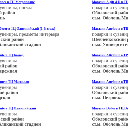
sones в ТЦ Метрополис
Магазин A gift 4 U в 
сувениры, посуда
подарки и сувени
й район
Оболонский рай
онь
ст.м. Оболонь,М
Decor в ТЦ Олимпийский (1-й этаж)
Магазин Attribute в Т
сувениры, предметы интерьера
подарки и сувени
ский район
Шевченковский 
убликанский стадион
ст.м. Университе
ute в ТЦ Комод
Магазин Attribute в Т
сувениры
подарки и сувени
ий район
Оболонский рай
бережная
ст.м. Оболонь,М
bute в ТЦ Магеллан
Магазин Attribute в Т
сувениры
подарки и сувени
ий район
Оболонский рай
дская
ст.м. Петровка
bute в ТЦ Олимпийский
Магазин Doller в ТЦ D
сувениры
подарки и сувени
ский район
Оболонский рай
убликанский стадион
ст.м. Оболонь,М