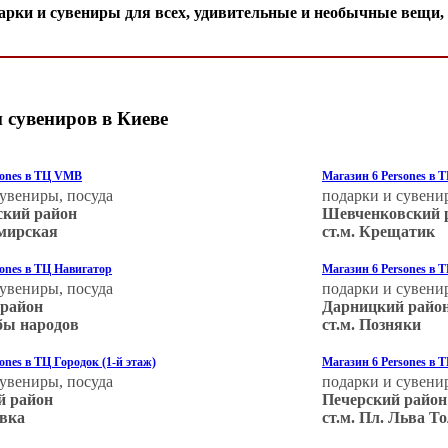
арки и сувениры для всех, удивительные и необычные вещи,
 сувениров в Киеве
sones в ТЦ VMB
Магазин 6 Persones в 
сувениры, посуда
подарки и сувени
кий район
Шевченковский 
омирская
ст.м. Крещатик
sones в ТЦ Навигатор
Магазин 6 Persones в 
сувениры, посуда
подарки и сувени
 район
Дарницкий райо
бы народов
ст.м. Позняки
ones в ТЦ Городок (1-й этаж)
Магазин 6 Persones в 
сувениры, посуда
подарки и сувени
й район
Печерский район
овка
ст.м. Пл. Льва Т