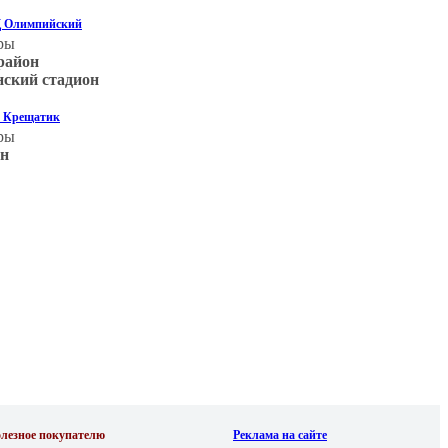
ТЦ Олимпийский
ры
район
нский стадион
. Крещатик
ры
он
лезное покупателю
Реклама на сайте