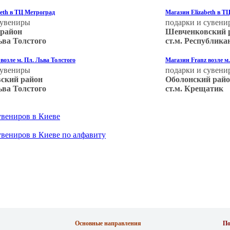
beth в ТЦ Метроград
Магазин Elizabeth в 
сувениры
подарки и сувени
 район
Шевченковский 
Льва Толстого
ст.м. Республика
возле м. Пл. Льва Толстого
Магазин Franz возле м
сувениры
подарки и сувени
ский район
Оболонский рай
Льва Толстого
ст.м. Крещатик
увениров в Киеве
увениров в Киеве по алфавиту
Основные направления
По