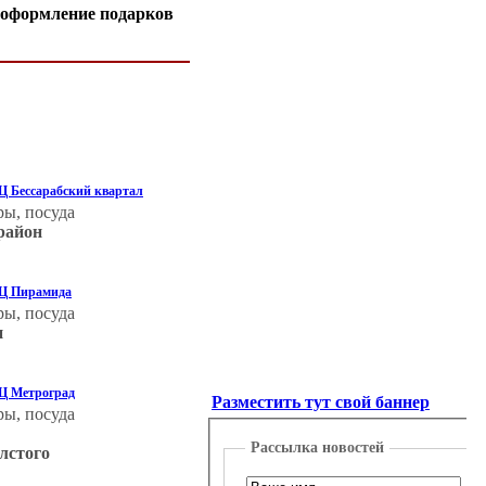
 оформление подарков
ТЦ Бессарабский квартал
ры, посуда
район
ТЦ Пирамида
ры, посуда
н
ТЦ Метроград
Разместить тут свой баннер
ры, посуда
Рассылка новостей
олстого