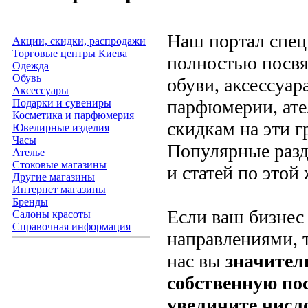
Наш портал спец
Акции, скидки, распродажи
Торговые центры Киева
полностью посвя
Одежда
Обувь
обуви, аксессуар
Аксессуары
парфюмерии, ате
Подарки и сувениры
Косметика и парфюмерия
скидкам на эти г
Ювелирные изделия
Часы
Популярные разд
Ателье
Стоковые магазины
и статей по этой 
Другие магазины
Интернет магазины
Бренды
Если ваш бизнес 
Салоны красоты
Справочная информация
направлениями, 
нас вы
значител
собственную по
увеличите числ