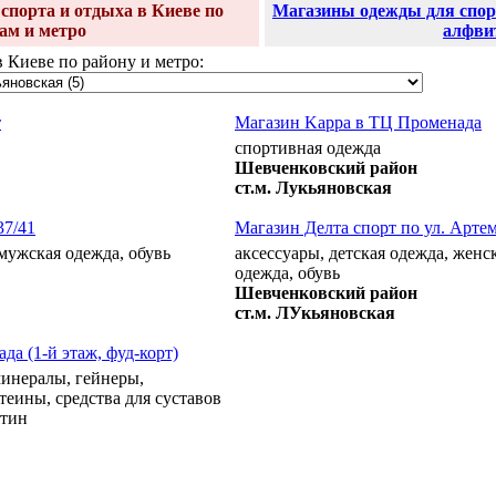
спорта и отдыха в Киеве по
Магазины одежды для спорт
ам и метро
алфви
в Киеве по району и метро:
т
Магазин Kappa в ТЦ Променада
спортивная одежда
Шевченковский район
ст.м. Лукьяновская
37/41
Магазин Делта спорт по ул. Артем
 мужская одежда, обувь
аксессуары, детская одежда, женс
одежда, обувь
Шевченковский район
ст.м. ЛУкьяновская
а (1-й этаж, фуд-корт)
инералы, гейнеры,
теины, средства для суставов
итин