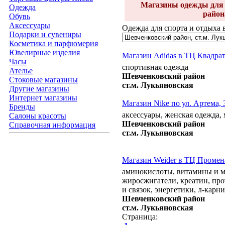
Магазины одежды для 
Одежда
район
Обувь
Аксессуары
Одежда для спорта и отдыха 
Подарки и сувениры
Косметика и парфюмерия
Ювелирные изделия
Магазин Adidas в ТЦ Квадра
Часы
спортивная одежда
Ателье
Шевченковский район
Стоковые магазины
ст.м. Лукьяновская
Другие магазины
Интернет магазины
Магазин Nike по ул. Артема, 
Бренды
аксессуары, женская одежда,
Салоны красоты
Шевченковский район
Справочная информация
ст.м. Лукьяновская
Магазин Weider в ТЦ Променад
аминокислоты, витамины и м
жиросжигатели, креатин, про
и связок, энергетики, л-карн
Шевченковский район
ст.м. Лукьяновская
Страница: