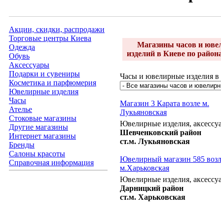
Акции, скидки, распродажи
Торговые центры Киева
Магазины часов и юв
Одежда
изделий в Киеве по район
Обувь
Аксессуары
Подарки и сувениры
Часы и ювелирные изделия в 
Косметика и парфюмерия
Ювелирные изделия
Часы
Магазин 3 Карата возле м.
Ателье
Лукьяновская
Стоковые магазины
Ювелирные изделия, аксессу
Другие магазины
Шевченковский район
Интернет магазины
ст.м. Лукьяновская
Бренды
Салоны красоты
Ювелирный магазин 585 воз
Справочная информация
м.Харьковская
Ювелирные изделия, аксессу
Дарницкий район
ст.м. Харьковская